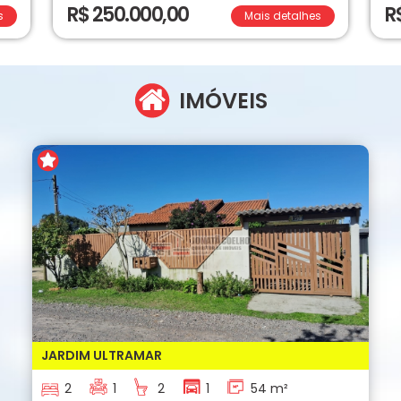
R$ 250.000,00
R
s
Mais detalhes
IMÓVEIS
JARDIM ULTRAMAR
2
1
2
1
54 m²