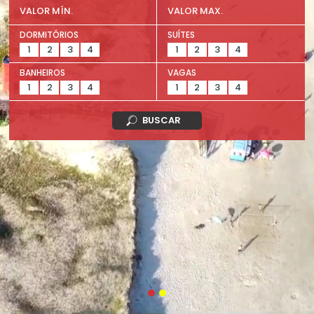
DORMITÓRIOS
SUÍTES
1
2
3
4
1
2
3
4
BANHEIROS
VAGAS
1
2
3
4
1
2
3
4