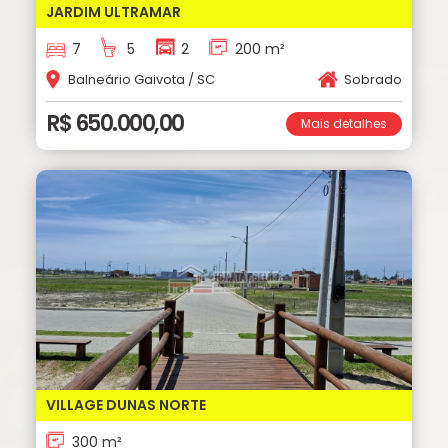
JARDIM ULTRAMAR
7
5
2
200 m²
Balneário Gaivota / SC
Sobrado
R$ 650.000,00
Mais detalhes
VILLAGE DUNAS NORTE
300 m²