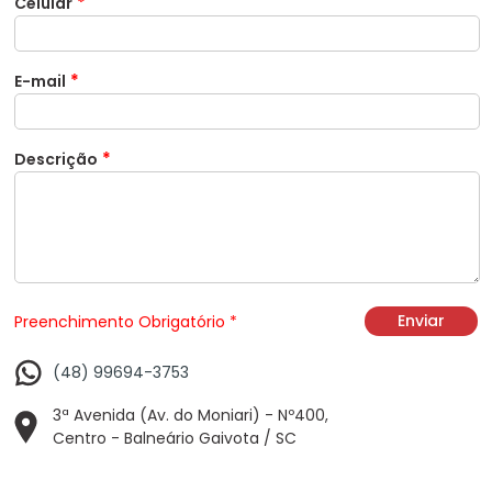
*
Celular
*
E-mail
*
Descrição
Preenchimento Obrigatório *
(48) 99694-3753
3ª Avenida (Av. do Moniari) - Nº400,
Centro - Balneário Gaivota / SC